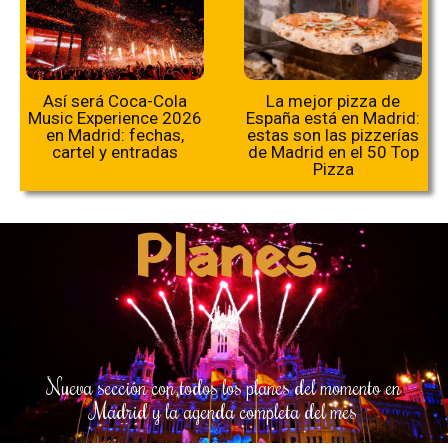
Así será Coca-Cola
La mejor pizza de
Music Experience 2026
España está en Madrid:
en Madrid: fechas,
estas son las pizzerías
cartel y entradas
de Madrid en el 50 Top
Pizza
Planes
Nueva sección con todos los planes del momento en
Madrid y la agenda completa del mes