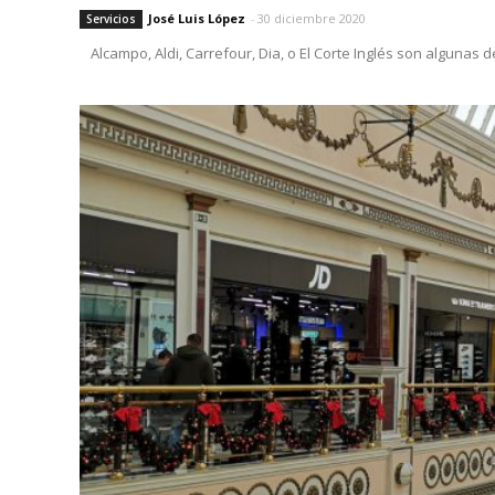
José Luis López
-
30 diciembre 2020
Servicios
Alcampo, Aldi, Carrefour, Dia, o El Corte Inglés son algunas