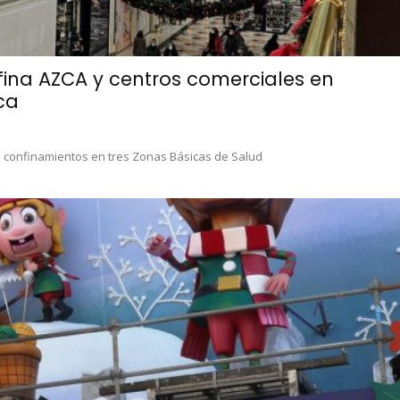
na AZCA y centros comerciales en
ca
os confinamientos en tres Zonas Básicas de Salud