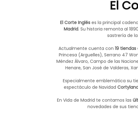
El Co
El Corte Inglés
es la principal cade
Madrid
. Su historia remonta al 189
sastrería de l
Actualmente cuenta con
19 tiendas
Princesa (Arguelles), Serrano 47 Wom
Méndez Álvaro, Campo de las Naciones,
Henare, San José de Valderas, Xana
Especialmente emblemática su tie
espectáculo de Navidad
Cortyland
En Vida de Madrid te contamos las
últ
novedades de sus tiend