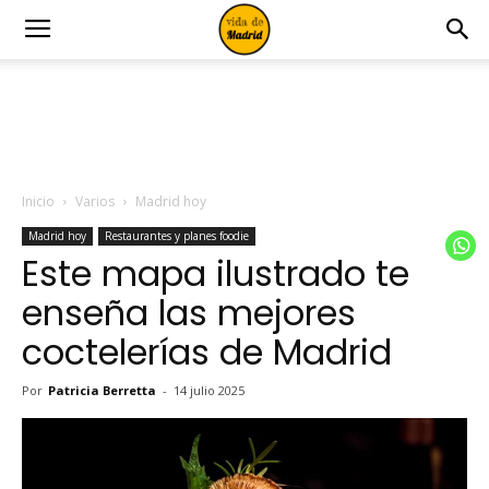
Inicio
Varios
Madrid hoy
Madrid hoy
Restaurantes y planes foodie
Este mapa ilustrado te
enseña las mejores
coctelerías de Madrid
Por
Patricia Berretta
-
14 julio 2025