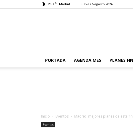
C
25.7
jueves 6 agosto 2026
Madrid
PORTADA
AGENDA MES
PLANES FI
Inicio
Eventos
Madrid: mejores planes de este fi
Eventos