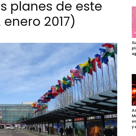
s planes de este
2 enero 2017)
Madrid
Su
pl
ag
As
Mu
en
y 