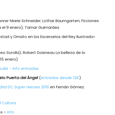
 Anne-Marie Schneider; Lothar Baumgarten; Ficciones
ta el 9 enero); Tamar Guimarães
jestad y Ornato en los Escenarios del Rey Ilustrado»
eo Sorolla); Robert Doisneau La belleza de lo
 15 enero)
lcalá – info entradas
io Puerta del Ángel
(
entradas desde 12€
)
adrid DC Super Heroes 2016
en Fernán Gómez.
d Cultura
es –
info