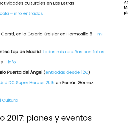
Ag
actividades culturales en Las Letras
Ma
pl
lcalá – info entradas
erstl, en la Galeria Kreisler en Hermosilla 8 –
mi
ntes top de Madrid
:
todas mis reseñas con fotos
es –
info
io Puerta del Ángel
(
entradas desde 12€
)
adrid DC Super Heroes 2016
en Fernán Gómez.
d Cultura
o 2017: planes y eventos