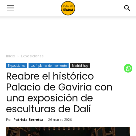
Inicio
Exposiciones
Exposiciones
Los 4 planes del momento
Madrid hoy
Reabre el histórico
Palacio de Gaviria con
una exposición de
esculturas de Dalí
Por
Patricia Berretta
-
26 marzo 2026