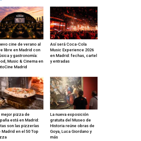
evo cine de verano al
Así será Coca-Cola
re libre en Madrid con
Music Experience 2026
sica y gastronomía:
en Madrid: fechas, cartel
od, Music & Cinema en
y entradas
toCine Madrid
 mejor pizza de
La nueva exposición
paña está en Madrid:
gratuita del Museo de
tas son las pizzerías
Historia reúne obras de
 Madrid en el 50 Top
Goya, Luca Giordano y
zza
más