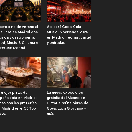
evo cine de verano al
Así será Coca-Cola
re libre en Madrid con
Music Experience 2026
sica y gastronomía:
en Madrid: fechas, cartel
od, Music & Cinema en
y entradas
toCine Madrid
 mejor pizza de
La nueva exposición
paña está en Madrid:
gratuita del Museo de
tas son las pizzerías
Historia reúne obras de
 Madrid en el 50 Top
Goya, Luca Giordano y
zza
más