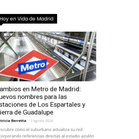
Hoy en Vida de Madrid
ambios en Metro de Madrid:
uevos nombres para las
staciones de Los Espartales y
ierra de Guadalupe
tricia Berretta
-
3 agosto 2026
scubre cómo el suburbano actualiza su red
corporando referencias directas al estadio azulón