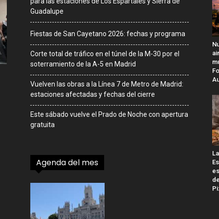
para las estaciones de Los Espartales y Sierra de
Guadalupe
Fiestas de San Cayetano 2026: fechas y programa
Nu
ai
Corte total de tráfico en el túnel de la M-30 por el
mú
soterramiento de la A-5 en Madrid
Fo
Au
Vuelven las obras a la Línea 7 de Metro de Madrid:
estaciones afectadas y fechas del cierre
Este sábado vuelve el Prado de Noche con apertura
gratuita
La
Agenda del mes
Es
es
de
Pi