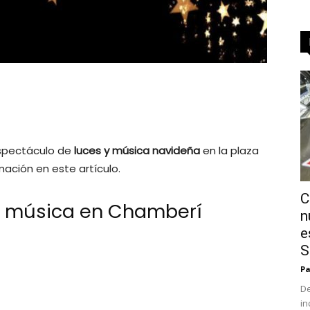
espectáculo de
luces y música navideña
en la plaza
ación en este artículo.
C
 y música en Chamberí
n
e
S
Pa
De
in