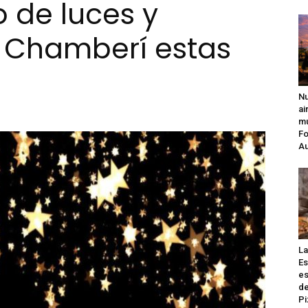
 de luces y
a Chamberí estas
Madrid
Nu
ai
mú
Fo
Au
La
Es
es
de
Pi