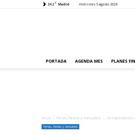
C
24.2
miércoles 5 agosto 2026
Madrid
PORTADA
AGENDA MES
PLANES FI
Inicio
Ferias, fiestas y mercados
Un espectáculo d
Ferias, fiestas y mercados