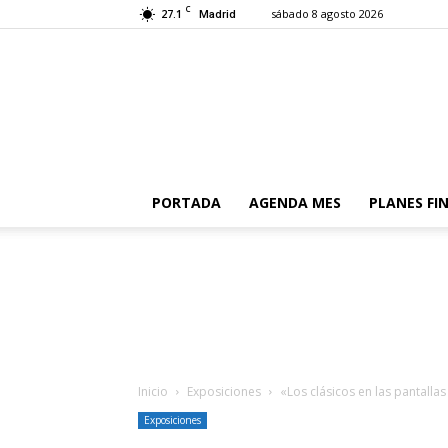
C
27.1
sábado 8 agosto 2026
Madrid
PORTADA
AGENDA MES
PLANES FI
Inicio
Exposiciones
«Los clásicos en las pantalla
Exposiciones