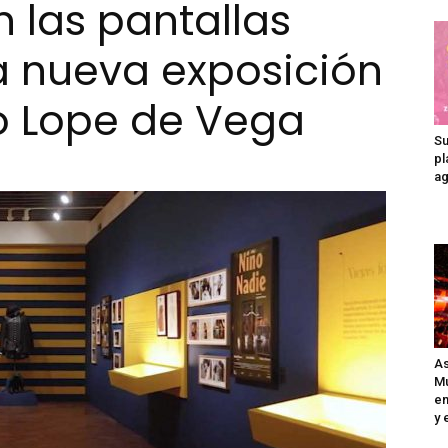
n las pantallas
la nueva exposición
Madrid
o Lope de Vega
Su
pl
ag
As
Mu
en
y 