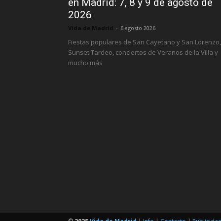
en Madrid: 7, 8 y 9 de agosto de
2026
Vida de Madrid
-
6 agosto 2026
Fiestas populares de San Cayetano y San Lorenzo,
Sunset Tardeo, conciertos de Veranos de la Villa y
mucho más